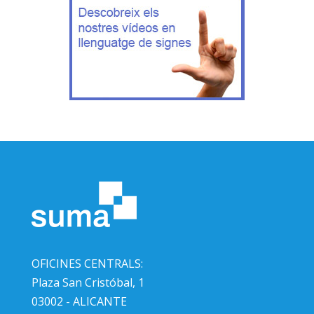
OFICINES CENTRALS:
Plaza San Cristóbal, 1
03002 - ALICANTE