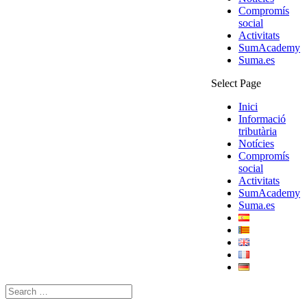
Compromís
social
Activitats
SumAcademy
Suma.es
Select Page
Inici
Informació
tributària
Notícies
Compromís
social
Activitats
SumAcademy
Suma.es