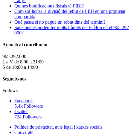
l’any?
Quines bonificacions fiscals té l’IBI?
Com sol·licitar la divisió del rebut de l’IBI en una propietat
compartida
Què passa si no pague un rebut dins del termini?
Saps que es poden fer molts tràmits per telèfon en el 965 292
000?
Atenció al contribuent
965.292.000
L a V de 8:00 a 21:00
S de 10:00 a 14:00
Segueix-nos
Follows
Facebook
5.4k
Followers
Twitter
724
Followers
Política de privacitat, avís legal i xarxes socials
Copyright