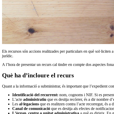
Els recursos són accions realitzades per particulars en què sol·liciten 
jurídic.
A l’hora de presentar un recurs cal tindre en compte dos aspectes fonam
Què ha d’incloure el recurs
Quant a la informació a subministrar, és important que l’expedient cont
Identificació del recurrent:
nom, cognoms i NIF. Si es presenta 
L’acte
administratiu
que es desitja recórrer, és a dir nombre d’
Les
al·legacions
que es realitzen contra l’acte recorregut, és a d
Canal de comunicació
que es desitja als efectes de notificaci
L’òrgan, centre o unitat administrativa
a què es dirigix. En g