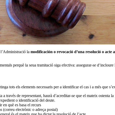
a l’Administració la
modificación o revocació d’una resolució o acte 
entals perquè la seua tramitació siga efectiva: assegurar-se d’incloure l
inga tots els elements necessaris per a identificar el cas i a més que s’e
a través de representant, haurà d’acreditar-se que el mateix ostenta la 
expedient o identificació del deute.
ir en què es basa el recurs
ons (correu electrònic o adreça postal)
eneral és el mateix que ha dictat la resolució de l’acte.