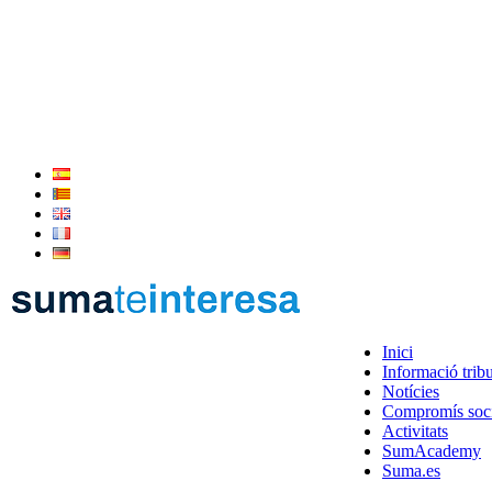
Inici
Informació tribu
Notícies
Compromís soci
Activitats
SumAcademy
Suma.es