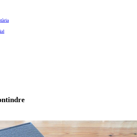
tària
al
contindre