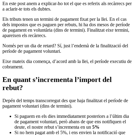
En este post anem a explicar-ho tot el que es referix als recàrrecs per
a aclarir-te tots els dubtes.
Els tributs tenen un termini de pagament fixat per la llei. En el cas
dels impostos que es paguen per rebuts, hi ha dos mesos de període
de pagament en voluntària (dins de termini). Finalitzat eixe termini,
apareixen els recàrrecs.
Només per un dia de retard? Sí, just l’endemà de la finalització del
període de pagament voluntari.
Eixe mateix dia comença, d’acord amb la llei, el període executiu de
cobrament.
En quant s’incrementa l’import del
rebut?
Depén del temps transcorregut des que haja finalitzat el període de
pagament voluntari (dins de termini).
Si paguem en els dies immediatament posteriors a l’últim dia
de pagament voluntari, però abans de que ens notifiquen el
deute, el nostre rebut s’incrementa en un
5%
Si no hem pagat amb el 5%, i ens envien la notificació que