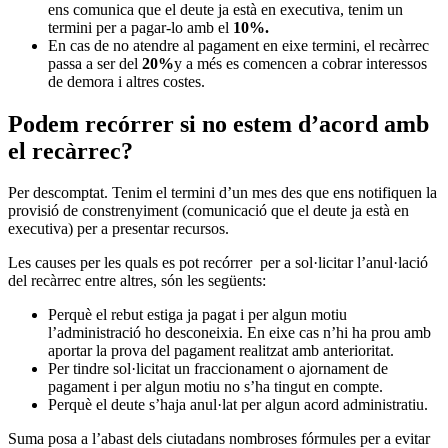
ens comunica que el deute ja està en executiva, tenim un
termini per a pagar-lo amb el
10%.
En cas de no atendre al pagament en eixe termini, el recàrrec
passa a ser del
20%
y a més es comencen a cobrar interessos
de demora i altres costes.
Podem recórrer si no estem d’acord amb
el recàrrec?
Per descomptat. Tenim el termini d’un mes des que ens notifiquen la
provisió de constrenyiment (comunicació que el deute ja està en
executiva) per a presentar recursos.
Les causes per les quals es pot recórrer per a sol·licitar l’anul·lació
del recàrrec entre altres, són les següents:
Perquè el rebut estiga ja pagat i per algun motiu
l’administració ho desconeixia. En eixe cas n’hi ha prou amb
aportar la prova del pagament realitzat amb anterioritat.
Per tindre sol·licitat un fraccionament o ajornament de
pagament i per algun motiu no s’ha tingut en compte.
Perquè el deute s’haja anul·lat per algun acord administratiu.
Suma posa a l’abast dels ciutadans nombroses fórmules per a evitar