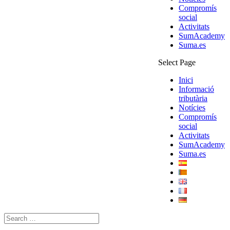
Compromís
social
Activitats
SumAcademy
Suma.es
Select Page
Inici
Informació
tributària
Notícies
Compromís
social
Activitats
SumAcademy
Suma.es