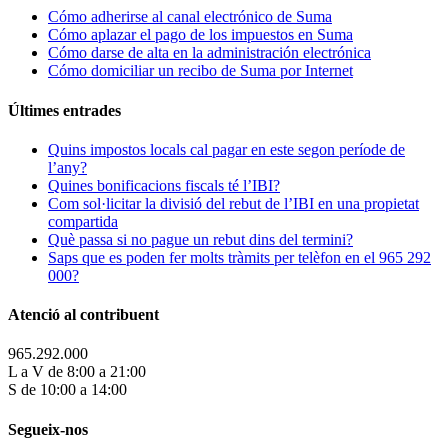
Cómo adherirse al canal electrónico de Suma
Cómo aplazar el pago de los impuestos en Suma
Cómo darse de alta en la administración electrónica
Cómo domiciliar un recibo de Suma por Internet
Últimes entrades
Quins impostos locals cal pagar en este segon període de
l’any?
Quines bonificacions fiscals té l’IBI?
Com sol·licitar la divisió del rebut de l’IBI en una propietat
compartida
Què passa si no pague un rebut dins del termini?
Saps que es poden fer molts tràmits per telèfon en el 965 292
000?
Atenció al contribuent
965.292.000
L a V de 8:00 a 21:00
S de 10:00 a 14:00
Segueix-nos