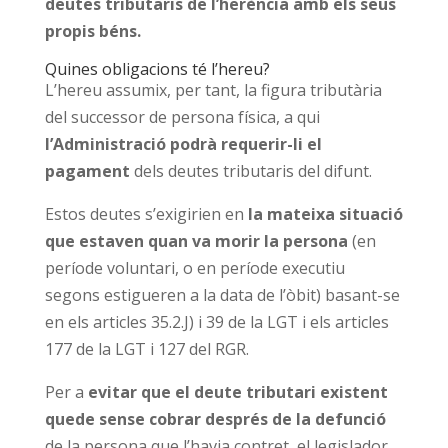
deutes tributaris de l’herència amb els seus
propis béns.
Quines obligacions té l’hereu?
L’hereu assumix, per tant, la figura tributària
del successor de persona física, a qui
l’Administració podrà requerir-li el
pagament
dels deutes tributaris del difunt.
Estos deutes s’exigirien en
la mateixa situació
que estaven quan va morir la persona
(en
període voluntari, o en període executiu
segons estigueren a la data de l’òbit) basant-se
en els articles 35.2.J) i 39 de la LGT i els articles
177 de la LGT i 127 del RGR.
Per a
evitar que el deute tributari existent
quede sense cobrar després de la defunció
de la persona que l’havia contret, el legislador